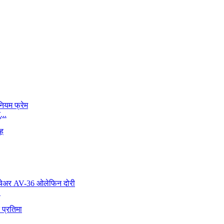
...
.