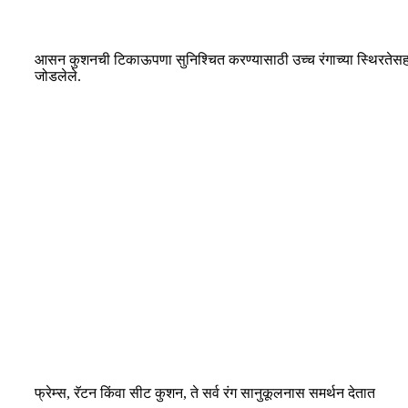
आसन कुशनची टिकाऊपणा सुनिश्चित करण्यासाठी उच्च रंगाच्या स्थिरतेसह बा
जोडलेले.
फ्रेम्स, रॅटन किंवा सीट कुशन, ते सर्व रंग सानुकूलनास समर्थन देतात